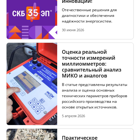
инноваций!
Отечественные решения для
ИЗМЕРЕНИЕ СОПРОТИВЛЕНИЯ В
диагностики и обеспечения
БЕЗИНДУКТИВНЫХ ОБЪЕКТАХ
надёжности энергосистем.
30 июня 2026
ИЗМЕРЕНИЕ СОПРОТИВЛЕНИЯ В ИНДУКТИВНЫХ
ОБЪЕКТАХ
Оценка реальной
точности измерений
миллиомметров:
сравнительный анализ
РАЗМАГНИЧИВАНИЕ ТРАНСФОРМАТОРОВ
МИКО и аналогов
В статье представлены результаты
анализа и оценка основных
технических параметров приборов
ИСПЫТАНИЯ НА НАГРЕВ (ТЕСТ ОХЛАЖДЕНИЯ)
российского производства на
основе открытых источников.
5 апреля 2026
ДИАГНОСТИКА УСТРОЙСТВ РПН СИЛОВЫХ
ТРАНСФОРМАТОРОВ
Практическое