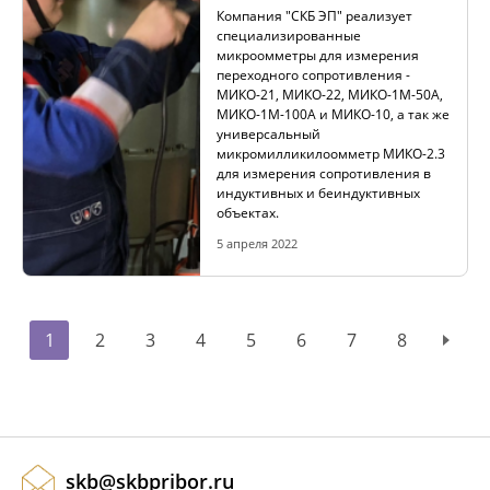
Компания "СКБ ЭП" реализует
специализированные
микроомметры для измерения
переходного сопротивления -
МИКО-21, МИКО-22, МИКО-1М-50А,
МИКО-1М-100А и МИКО-10, а так же
универсальный
микромилликилоомметр МИКО-2.3
для измерения сопротивления в
индуктивных и беиндуктивных
объектах.
5 апреля 2022
1
2
3
4
5
6
7
8
skb@skbpribor.ru