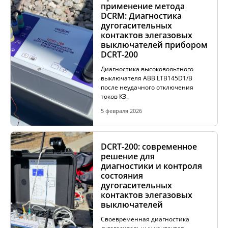
применение метода
КОМПЛЕКТЫ ДЛЯ ЭЛЕКТРОТЕХНИЧЕСКИХ
DCRM: Диагностика
ЛАБОРАТОРИЙ (ЭТЛ)
дугогасительных
контактов элегазовых
выключателей прибором
DCRT-200
ТРАССОПОИСКОВОЕ УСТРОЙСТВО И
ИДЕНТИФИКАТОРЫ НИЗКОВОЛЬТНОЙ СЕТИ
Диагностика высоковольтного
выключателя ABB LTB145D1/B
после неудачного отключения
токов КЗ.
ДОПОЛНИТЕЛЬНОЕ ОБОРУДОВАНИЕ
5 февраля 2026
АРХИВ
DCRT-200: современное
решение для
диагностики и контроля
состояния
дугогасительных
ПОДОБРАТЬ ПРИБОР
контактов элегазовых
выключателей
Своевременная диагностика
КАТАЛОГ