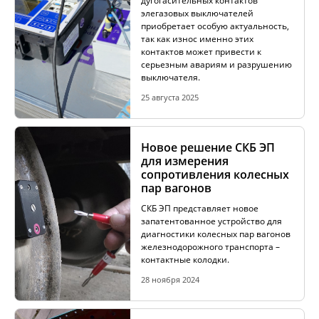
дугогасительных контактов
элегазовых выключателей
приобретает особую актуальность,
так как износ именно этих
АКЦИИ
контактов может привести к
серьезным авариям и разрушению
выключателя.
ОБУЧЕНИЕ
25 августа 2025
Новое решение СКБ ЭП
для измерения
сопротивления колесных
пар вагонов
СКБ ЭП представляет новое
запатентованное устройство для
диагностики колесных пар вагонов
железнодорожного транспорта –
контактные колодки.
28 ноября 2024