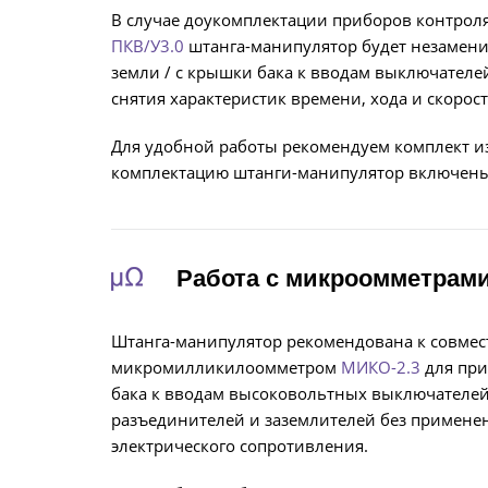
В случае доукомплектации приборов контро
ПКВ/У3.0
штанга-манипулятор будет незамени
земли / с крышки бака к вводам выключател
снятия характеристик времени, хода и скорост
Для удобной работы рекомендуем комплект из
комплектацию штанги-манипулятор включены
Работа с микроомметрам
Штанга-манипулятор рекомендована к совме
микромилликилоомметром
МИКО-2.3
для при
бака к вводам высоковольтных выключателей
разъединителей и заземлителей без примене
электрического сопротивления.