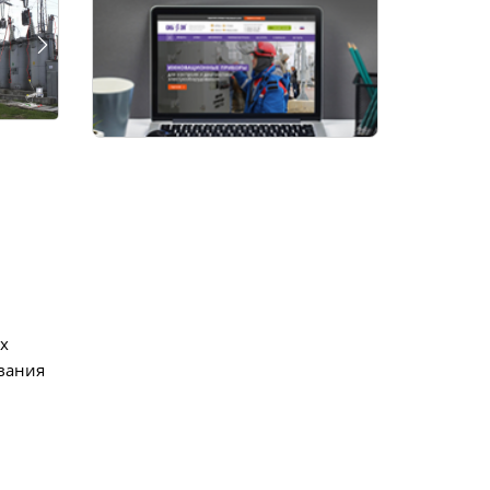
Длина штанги ШМ-2.2 (на выбор пользовате
Длина штанги ШМ-3.7 (на выбор пользовате
Длина штанги ШМ-5.1 (на выбор пользовате
Длина кабеля-удлинителя, м
Зев зажима кабеля-удлинителя, мм
Ширина контактной площадки кабеля-удли
Минимальный зев измерительного кабеля
подключить к контактной площадке, мм
х
вания
Максимальный зев измерительного кабеля
подключить к контактной площадке, мм
Угол поворота зажима типа "крокодил" в 
плоскости, градус