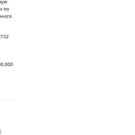
ную
н по
нного
К152
00.000
)