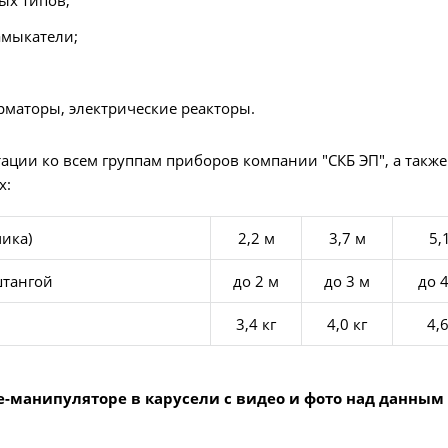
амыкатели;
маторы, электрические реакторы.
ации ко всем группам приборов компании "СКБ ЭП", а также
х:
ика)
2,2 м
3,7 м
5,
штангой
до 2 м
до 3 м
до 4
3,4 кг
4,0 кг
4,6
ге-манипуляторе
в карусели с видео и фото над данным