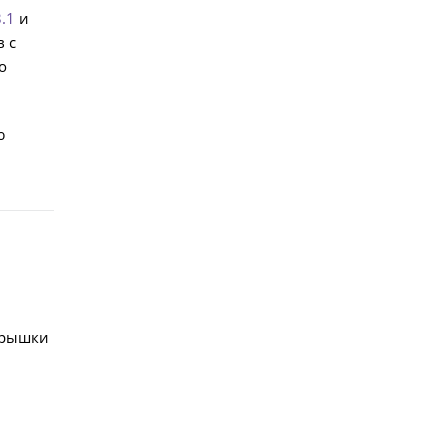
.1
и
 с
о
ю
крышки