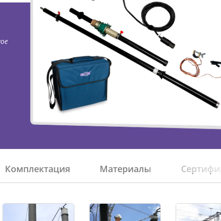
ТРАСС
ИЗМЕРЕНИЕ СОПРОТИВЛЕНИЯ В
ИДЕНТ
БЕЗИНДУКТИВНЫХ ОБЪЕКТАХ
НИЗКО
ное
ИЗМЕРЕНИЕ СОПРОТИВЛЕНИЯ В
ДОПОЛ
ИНДУКТИВНЫХ ОБЪЕКТАХ
РАЗМАГНИЧИВАНИЕ
АРХИВ
ТРАНСФОРМАТОРОВ
Комплектация
Материалы
Сертифи
ИСПЫТАНИЯ НА НАГРЕВ (ТЕСТ
ОХЛАЖДЕНИЯ)