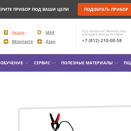
ЕРИТЕ ПРИБОР ПОД ВАШИ ЦЕЛИ
ПОДОБРАТЬ ПРИБОР
Есть вопросы? Звоните,наш
Акции
MAX
менеджер всегда на связи:
+7 (812) 210-00-58
ВКонтакте
Дзен
ОБУЧЕНИЕ
СЕРВИС
ПОЛЕЗНЫЕ МАТЕРИАЛЫ
ПО
КОНТРОЛЬ ПАРАМЕТРОВ И
ДИАГН
МОНИТОРИНГ ВЫСОКОВОЛЬТНЫХ
СИЛОВ
ВЫКЛЮЧАТЕЛЕЙ (ВВ)
КОМПЛ
УПРАВЛЕНИЕ ПРИВОДОМ ВВ И
ЭЛЕКТ
ПРОВЕРКА МИНИМАЛЬНОГО
ЛАБОРА
НАПРЯЖЕНИЯ СРАБАТЫВАНИЯ