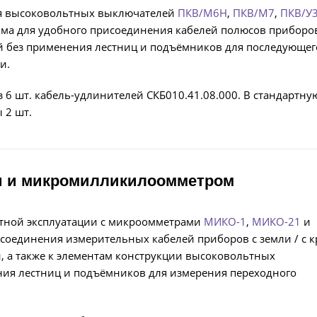
ля высоковольтных выключателей
ПКВ/М6Н
,
ПКВ/М7
,
ПКВ/У3
ма для удобного присоединения кабелей полюсов приборов
ей без применения лестниц и подъёмников для последующег
и.
 6 шт. кабель-удлинителей СКБ010.41.08.000. В стандартну
 2 шт.
и и микромилликилоомметром
стной эксплуатации с микроомметрами
МИКО-1
,
МИКО-21
и
соединения измерительных кабелей приборов с земли / с 
, а также к элементам конструкции высоковольтных
ния лестниц и подъёмников для измерения переходного