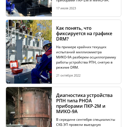
приборами ПКР-2М и МИКО-9А.
17 июля 2023
Как понять, что
фиксируется на графике
DRM?
На примере крайних текущих
испытаний миллиомметра
МИКО-9А разберем осциллограмму
работы устройства РПН, снятую в
режиме DRM.
21 октября 2022
Диагностика устройства
РПН типа РНОА
приборами ПКР-2М и
МИКО-9А
В середине сентября специалисты
СКБ ЭП провели выездную