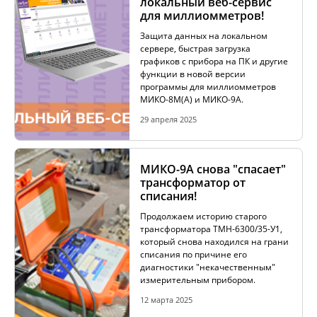
локальный веб-сервис
для миллиомметров!
ИЗМЕРЕНИЕ СОПРОТИВЛЕНИЯ В
Защита данных на локальном
БЕЗИНДУКТИВНЫХ ОБЪЕКТАХ
сервере, быстрая загрузка
графиков с прибора на ПК и другие
функции в новой версии
программы для миллиомметров
ИЗМЕРЕНИЕ СОПРОТИВЛЕНИЯ В ИНДУКТИВНЫХ
МИКО-8М(А) и МИКО-9А.
ОБЪЕКТАХ
29 апреля 2025
РАЗМАГНИЧИВАНИЕ ТРАНСФОРМАТОРОВ
МИКО-9А снова "спасает"
трансформатор от
списания!
Продолжаем историю старого
ИСПЫТАНИЯ НА НАГРЕВ (ТЕСТ ОХЛАЖДЕНИЯ)
трансформатора ТМН-6300/35-У1,
который снова находился на грани
списания по причине его
диагностики "некачественным"
ДИАГНОСТИКА УСТРОЙСТВ РПН СИЛОВЫХ
измерительным прибором.
ТРАНСФОРМАТОРОВ
12 марта 2025