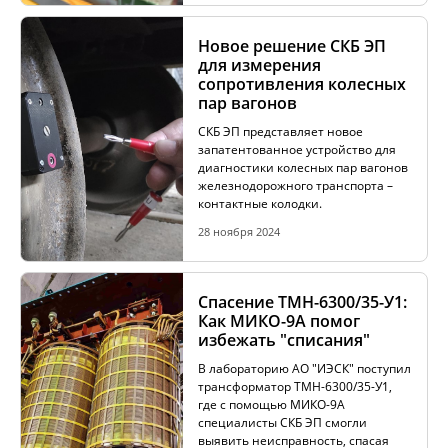
КОМПЛЕКТЫ ДЛЯ ЭЛЕКТРОТЕХНИЧЕСКИХ
ЛАБОРАТОРИЙ (ЭТЛ)
Новое решение СКБ ЭП
для измерения
сопротивления колесных
пар вагонов
ТРАССОПОИСКОВОЕ УСТРОЙСТВО И
ИДЕНТИФИКАТОРЫ НИЗКОВОЛЬТНОЙ СЕТИ
СКБ ЭП представляет новое
запатентованное устройство для
диагностики колесных пар вагонов
железнодорожного транспорта –
ДОПОЛНИТЕЛЬНОЕ ОБОРУДОВАНИЕ
контактные колодки.
28 ноября 2024
АРХИВ
Спасение ТМН-6300/35-У1:
Как МИКО-9А помог
избежать "списания"
В лабораторию АО "ИЭСК" поступил
ПОДОБРАТЬ ПРИБОР
трансформатор ТМН-6300/35-У1,
где с помощью МИКО-9А
специалисты СКБ ЭП смогли
выявить неисправность, спасая
КАТАЛОГ